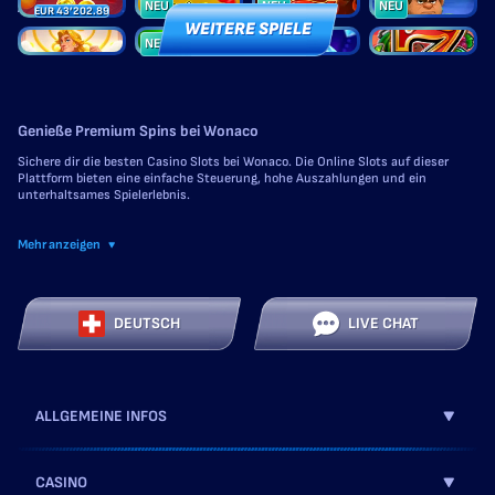
Art of Gold - Golden Coins Link
NEU
Golden Crown Hold and Win
NEU
Hell Cash
NEU
Behind Bars: Masterplan
EUR 43’202.89
WEITERE SPIELE
Cupid's Crush
NEU
Winning Clover 5
NEU
Diamond Explosion 777
Fortune Five
Genieße Premium Spins bei Wonaco
Sichere dir die besten Casino Slots bei Wonaco. Die Online Slots auf dieser
Plattform bieten eine einfache Steuerung, hohe Auszahlungen und ein
unterhaltsames Spielerlebnis.
Wonaco hat Slots für jeden, also kannst du dich darauf einstellen, unterhalten
zu werden, egal ob du ein Veteran oder ein Neuling in der Szene bist. Es gibt
Mehr anzeigen
Slots mit unterschiedlichen Themen, Volatilität, Return to Player und Bonus
Features.
Neben den Casino Slots bietet Wonaco auch Tischspiele wie Blackjack,
Rubbellose und Würfelspiele an. Es gibt auch Live-Dealer-Versionen dieser
DEUTSCH
LIVE CHAT
Tischspiele, um dir das Gefühl zu geben, im Casino zu sein.
Wonaco bietet zahlreiche Aktionen, damit sich jede Spielsession einzigartig
anfühlt. Es gibt Freispiele, Cashback und Einzahlungsboni, die dafür sorgen,
dass du für ein weiteres Spiel zurückkommst.
ALLGEMEINE INFOS
Der Support ist ein weiterer Pluspunkt für das Spielen bei Wonaco, denn die
Unterstützung ist erstklassig und rund um die Uhr verfügbar. Wenn du dich
noch nicht bei Wonaco registriert hast, solltest du das noch heute tun.
CASINO