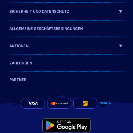
SICHERHEIT UND DATENSCHUTZ
ALLGEMEINE GESCHÄFTSBEDINGUNGEN
AKTIONEN
ZAHLUNGEN
PARTNER
Mehr