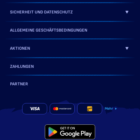
SICHERHEIT UND DATENSCHUTZ
ALLGEMEINE GESCHÄFTSBEDINGUNGEN
AKTIONEN
ZAHLUNGEN
PARTNER
Mehr