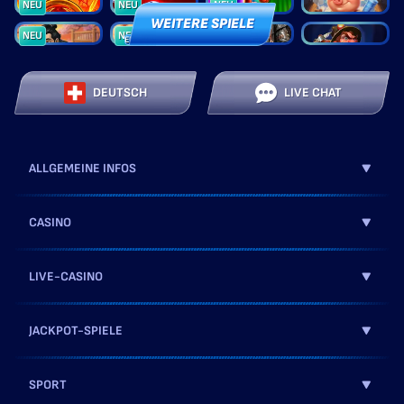
NEU
Phoenix HIT Hotfire Hold & Win Buy Bonus
Clover Smash
NEU
NEU
4 Express Trains: Hold & Win
Piggy Brick Bonanza
WEITERE SPIELE
NEU
Hot Pot
Crime King 1000
NEU
NEU
THE Robbery
Good Old Gold
EUR 82’779.36
DEUTSCH
LIVE CHAT
ALLGEMEINE INFOS
CASINO
LIVE-CASINO
JACKPOT-SPIELE
SPORT