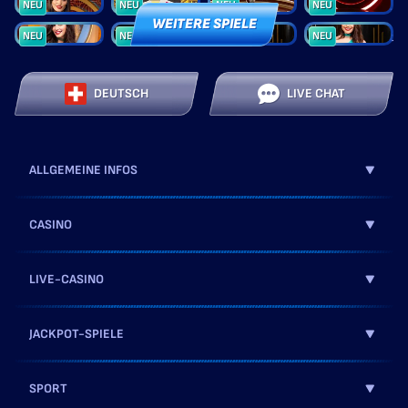
Gravity Sic Bo
NEU
Virtual Top Card
NEU
Auto Roulette
NEU
NEU
Gravity Auto Roulette
WEITERE SPIELE
NEU
Take Deal Or Risk Blackjack
NEU
Grand Bonus Baccarat
NEU
VIP Baccarat
VIP NC Baccarat
NEU
DEUTSCH
LIVE CHAT
ALLGEMEINE INFOS
CASINO
LIVE-CASINO
JACKPOT-SPIELE
SPORT