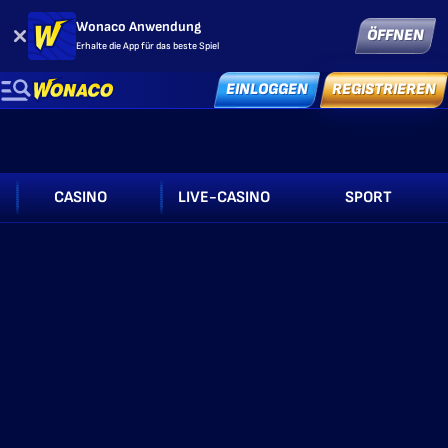
Wonaco Anwendung
ÖFFNEN
Erhalte die App für das beste Spiel
EINLOGGEN
REGISTRIEREN
CASINO
LIVE-CASINO
SPORT