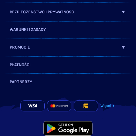
BEZPIECZEŃSTWO I PRYWATNOŚĆ
WARUNKI I ZASADY
PROMOCJE
PŁATNOŚCI
PARTNERZY
Więcej