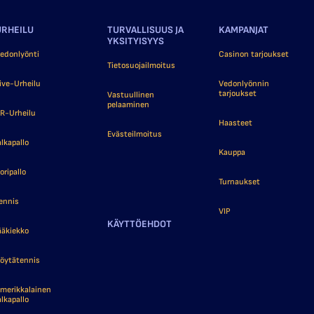
URHEILU
TURVALLISUUS JA
KAMPANJAT
YKSITYISYYS
edonlyönti
Casinon tarjoukset
Tietosuojailmoitus
ive-Urheilu
Vedonlyönnin
tarjoukset
Vastuullinen
pelaaminen
R-Urheilu
Haasteet
Evästeilmoitus
alkapallo
Kauppa
oripallo
Turnaukset
ennis
VIP
KÄYTTÖEHDOT
ääkiekko
öytätennis
merikkalainen
alkapallo