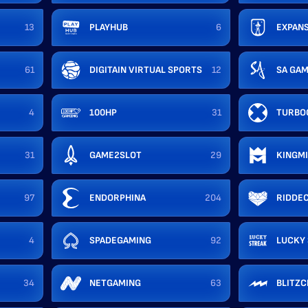
13
PLAYHUB
6
EXPANS
61
DIGITAIN VIRTUAL SPORTS
12
SA GAM
4
100HP
31
TURBO
31
GAME2SLOT
29
KINGM
97
ENDORPHINA
204
RIDDE
4
SPADEGAMING
92
LUCKY
34
NETGAMING
63
BLITZ