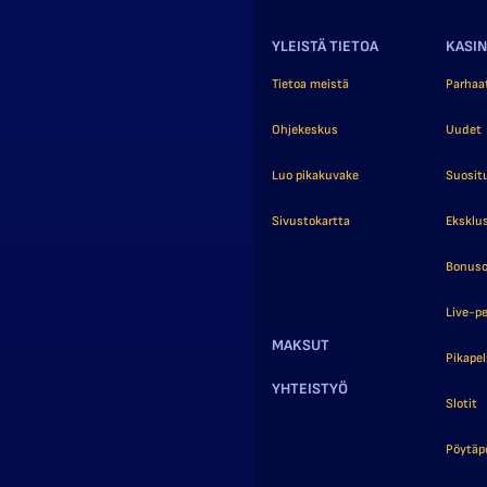
YLEISTÄ TIETOA
KASI
Tietoa meistä
Parhaa
Ohjekeskus
Uudet
Luo pikakuvake
Suosit
Sivustokartta
Eksklus
Bonuso
Live-pe
MAKSUT
Pikapel
YHTEISTYÖ
Slotit
Pöytäpe