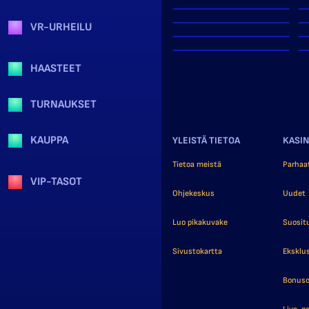
VR-URHEILU
HAASTEET
TURNAUKSET
KAUPPA
YLEISTÄ TIETOA
KASI
Tietoa meistä
Parhaa
VIP-TASOT
Ohjekeskus
Uudet
Luo pikakuvake
Suosit
Sivustokartta
Eksklus
Bonuso