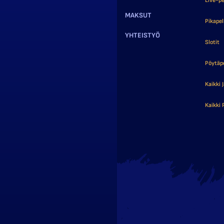
Live-pe
MAKSUT
Pikapel
YHTEISTYÖ
Slotit
Pöytäpe
Kaikki 
Kaikki 