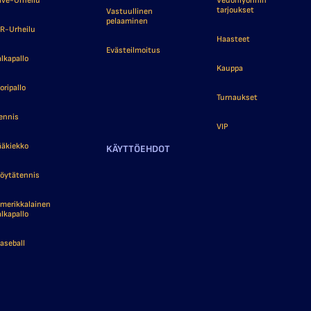
ive-Urheilu
Vedonlyönnin
tarjoukset
Vastuullinen
pelaaminen
R-Urheilu
Haasteet
Evästeilmoitus
alkapallo
Kauppa
oripallo
Turnaukset
ennis
VIP
ääkiekko
KÄYTTÖEHDOT
öytätennis
merikkalainen
alkapallo
aseball