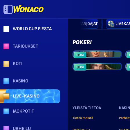
TARJOAJAT
LIVEKA
WORLD CUP FIESTA
POKERI
TARJOUKSET
Texas Hold'em Multiplayer
UUSI
KOTI
Emerald Hall Andar Bahar
UUSI
KASINO
LIVE-KASINO
YLEISTÄ TIETOA
KASI
JACKPOTIT
Tietoa meistä
Parhaa
URHEILU