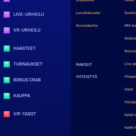
Ohjekeskus
Uudet
Luo pikakuvake
Suosit
LIVE-URHEILU
Sivustokartta
MM-kis
VR-URHEILU
Eksklus
HAASTEET
Bonuso
TURNAUKSET
Live-pe
MAKSUT
YHTEISTYÖ
Pikapel
BONUS CRAB
Slotit
KAUPPA
Pöytäpe
VIP-TASOT
Kaikki 
Kaikki 