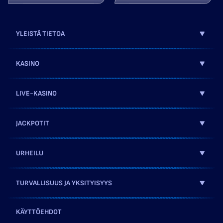
YLEISTÄ TIETOA
KASINO
LIVE-KASINO
JACKPOTIT
URHEILU
TURVALLISUUS JA YKSITYISYYS
KÄYTTÖEHDOT