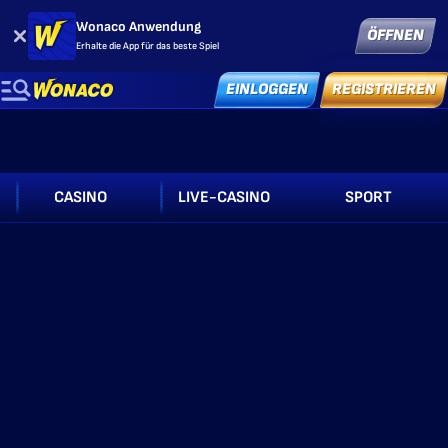
Wonaco Anwendung
ÖFFNEN
Erhalte die App für das beste Spiel
EINLOGGEN
REGISTRIEREN
CASINO
LIVE-CASINO
SPORT