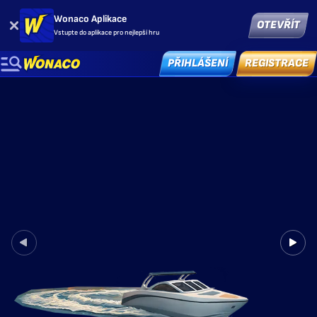
Wonaco Aplikace
OTEVŘÍT
Vstupte do aplikace pro nejlepší hru
PŘIHLÁŠENÍ
REGISTRACE