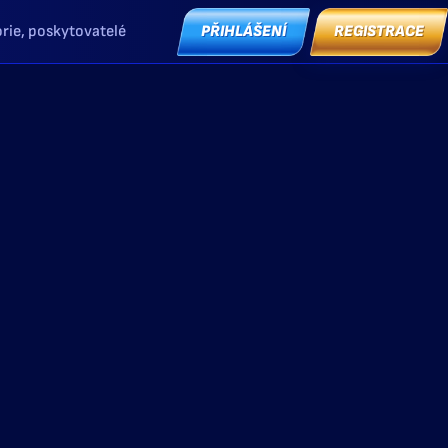
orie, poskytovatelé
PŘIHLÁŠENÍ
REGISTRACE