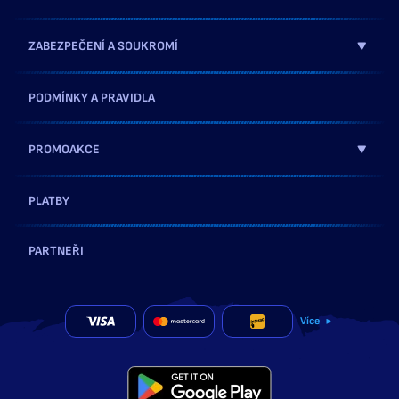
ZABEZPEČENÍ A SOUKROMÍ
PODMÍNKY A PRAVIDLA
PROMOAKCE
PLATBY
PARTNEŘI
Více