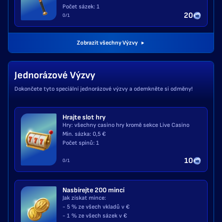
Počet sázek: 1
20
0/1
Zobrazit všechny Výzvy
Jednorázové Výzvy
Dokončete tyto speciální jednorázové výzvy a odemkněte si odměny!
Hrajte slot hry
Hry: všechny casino hry kromě sekce Live Casino
Min. sázka: 0,5 €
Počet spinů: 1
10
0/1
Nasbírejte 200 mincí
Jak získat mince:
- 5 % ze všech vkladů v €
- 1 % ze všech sázek v €