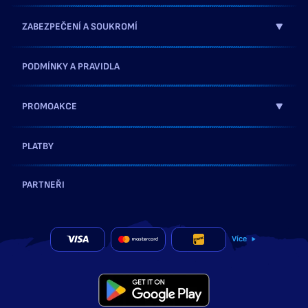
ZABEZPEČENÍ A SOUKROMÍ
PODMÍNKY A PRAVIDLA
PROMOAKCE
PLATBY
PARTNEŘI
Více