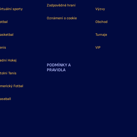
Zodpovědné hraní
irtuální sporty
Výzvy
Oznámení o cookie
otbal
Obchod
asketbal
Turnaje
enis
VIP
ední Hokej
PODMÍNKY A
PRAVIDLA
tolní Tenis
merický Fotbal
aseball