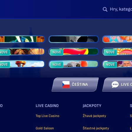
Hry, kateg
Samurai
JetX
Cricke
NOVÉ
Wheel of Destiny
NOVÉ
Multi Hot 5 Super Wilds
NOVÉ
Multi Hot 5
NOVÉ
Bottle Mania
NOVÉ
Cheesy Road Classic
NOVÉ
Gates of M
ČEŠTINA
LIVE 
NO
LIVE CASINO
JACKPOTY
Top Live Casino
Žhavé Jackpoty
S
Gold Saloon
Šťastné jackpoty
L