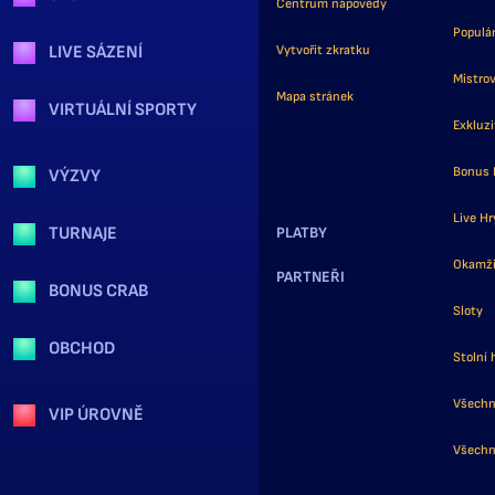
Centrum nápovědy
Populár
LIVE SÁZENÍ
Vytvořit zkratku
Mistrov
Mapa stránek
VIRTUÁLNÍ SPORTY
Exkluzi
Bonus 
VÝZVY
Live Hr
TURNAJE
PLATBY
Okamži
PARTNEŘI
BONUS CRAB
Sloty
OBCHOD
Stolní 
Všechn
VIP ÚROVNĚ
Všechn