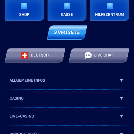
SHOP
KASSE
HILFEZENTRUM
STARTSEITE
DEUTSCH
LIVE CHAT
ALLGEMEINE INFOS
CASINO
LIVE-CASINO