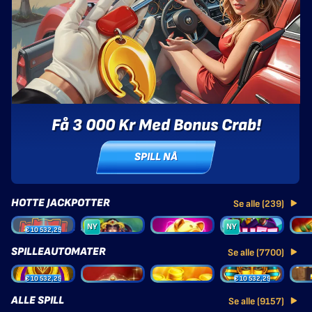
Få 3 000 Kr Med Bonus Crab!
SPILL NÅ
HOTTE JACKPOTTER
Se alle (239)
777 Hot Reels: Supercharged
NY
Amaterasu's Treasures x1000
Piggy Party XL
NY
Huff n' Wolf
Cro
€ 10 532,25
SPILLEAUTOMATER
Se alle (7700)
Super Grand Link Express: Hold & Win
Shining Crown
Hot Fortune Hold and Win
3 Pyramids of Gold: Hold & Win
€ 10 532,25
€ 10 532,25
ALLE SPILL
Se alle (9157)