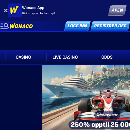
Wonaco App
ÅPEN
Gå inn i appen for best spill
LOGG INN
REGISTRER DEG
CASINO
LIVE CASINO
ODDS
Velkomstpakke
250% opptil 25 00