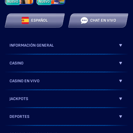
NUEVO
Türkçe VIP Blackjack 2
NUEVO
Lucky Wheelionaire
ESPAÑOL
CHAT EN VIVO
INFORMACIÓN GENERAL
CASINO
CASINO EN VIVO
JACKPOTS
DEPORTES