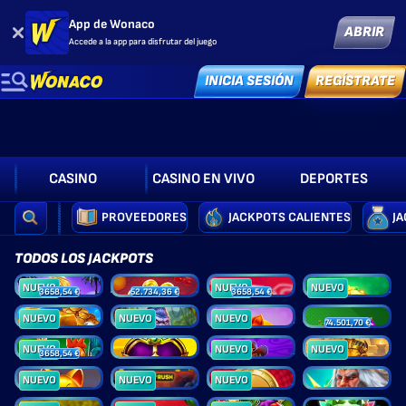
App de Wonaco
ABRIR
Accede a la app para disfrutar del juego
INICIA SESIÓN
REGÍSTRATE
CASINO
CASINO EN VIVO
DEPORTES
PROVEEDORES
JACKPOTS CALIENTES
JA
TODOS LOS JACKPOTS
NUEVO
Wish of a Lifetime: Hold & Win
Art of Gold - Golden Coins Link
NUEVO
Turbo Diamonds: Hold & Win
NUEVO
Clover Coins 4x4 Unlimited Fortune
3658,54 €
52.734,36 €
3658,54 €
NUEVO
Mad Hit Gold
NUEVO
Gorilla Blast - Hold & Hit 3x3
NUEVO
Gemblitz Bonanza Deluxe
40 Bulky Fruits Buy Bonus
74.501,70 €
NUEVO
Rooster's Gold: Hold & Win
Golden Crown 40
NUEVO
Badge of Ra (Hold and Win)
NUEVO
Book of the Egyptian Buffalo
3658,54 €
Cat's Blessing
NUEVO
NUEVO
Money Minecarts
NUEVO
Hit Coins 2 Hold and Spin
Triton’s Realm