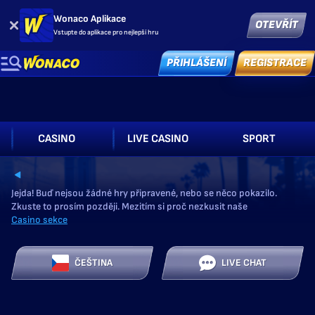
Wonaco Aplikace
OTEVŘÍT
Vstupte do aplikace pro nejlepší hru
PŘIHLÁŠENÍ
REGISTRACE
CASINO
LIVE CASINO
SPORT
Jejda! Buď nejsou žádné hry připravené, nebo se něco pokazilo.
Zkuste to prosím později. Mezitím si proč nezkusit naše
Casino sekce
ČEŠTINA
LIVE CHAT