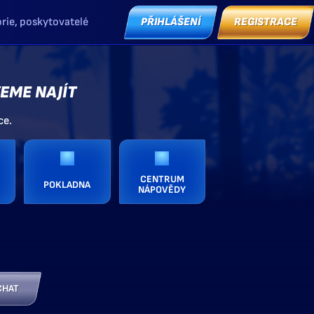
orie, poskytovatelé
PŘIHLÁŠENÍ
REGISTRACE
EME NAJÍT
ce.
CENTRUM
POKLADNA
NÁPOVĚDY
CHAT