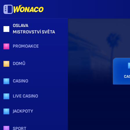
OSLAVA
MISTROVSTVÍ SVĚTA
PROMOAKCE
DOMŮ
CA
CASINO
LIVE CASINO
JACKPOTY
SPORT