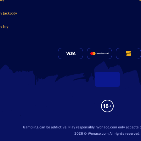
hry
B
y Jackpoty
y hry
Gambling can be addictive. Play responsibly. Wonaco.com only accepts 
2026 © Wonaco.com All rights reserved.