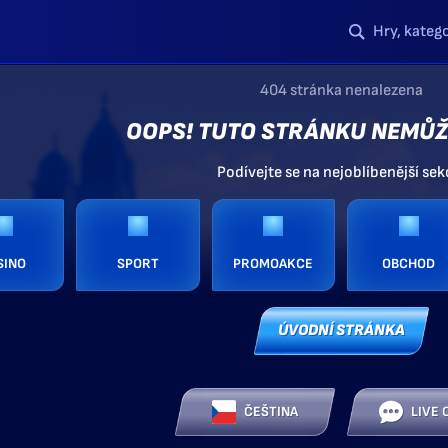
Hry, kateg
404 stránka nenalezena
OOPS! TUTO STRÁNKU NEMŮŽ
Podívejte se na nejoblíbenější sek
SINO
SPORT
PROMOAKCE
OBCHOD
ÚVODNÍ STRÁNKA
ČEŠTINA
LIVE 