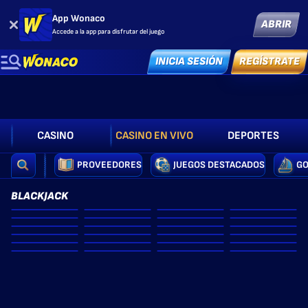
App Wonaco
ABRIR
Accede a la app para disfrutar del juego
INICIA SESIÓN
REGÍSTRATE
CASINO
CASINO EN VIVO
DEPORTES
PROVEEDORES
JUEGOS DESTACADOS
GO
BLACKJACK