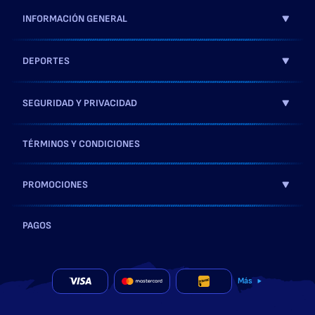
INFORMACIÓN GENERAL
DEPORTES
SEGURIDAD Y PRIVACIDAD
TÉRMINOS Y CONDICIONES
PROMOCIONES
PAGOS
Más