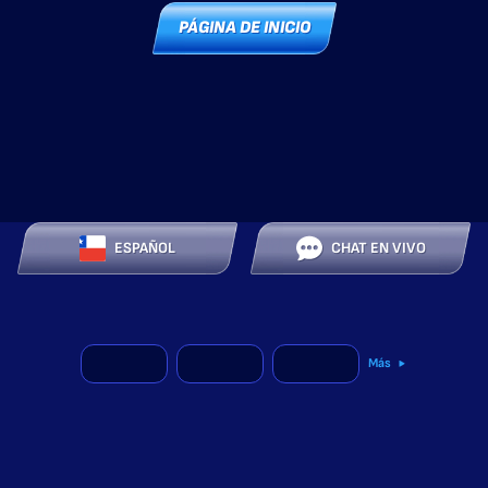
PÁGINA DE INICIO
ESPAÑOL
CHAT EN VIVO
Más