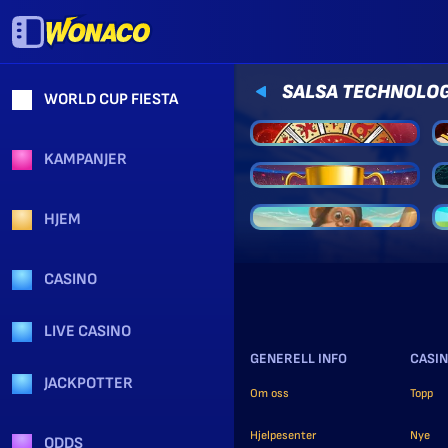
SALSA TECHNOLO
WORLD CUP FIESTA
Super Zodiac Bingo
KAMPANJER
Goal Bingo
HJEM
Jogo Dos Bichos Paraia
CASINO
LIVE CASINO
GENERELL INFO
CASI
JACKPOTTER
Om oss
Topp
Hjelpesenter
Nye
ODDS