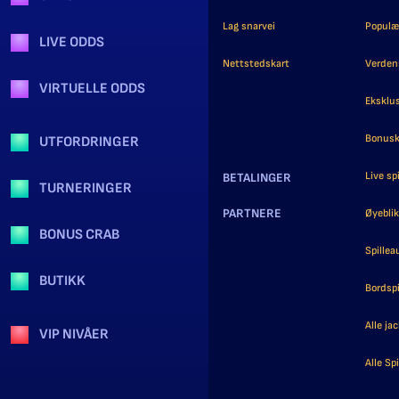
Lag snarvei
Populæ
LIVE ODDS
Nettstedskart
Verden
VIRTUELLE ODDS
Eksklu
Bonusk
UTFORDRINGER
Live spi
BETALINGER
TURNERINGER
PARTNERE
Øyeblik
BONUS CRAB
Spille
BUTIKK
Bordspi
Alle ja
VIP NIVÅER
Alle Spi