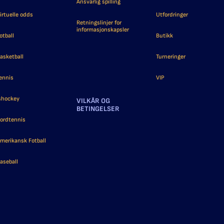
Ansvarlig spilling
irtuelle odds
Utfordringer
Retningslinjer for
informasjonskapsler
otball
Butikk
asketball
Turneringer
ennis
VIP
shockey
VILKÅR OG
BETINGELSER
ordtennis
merikansk Fotball
aseball