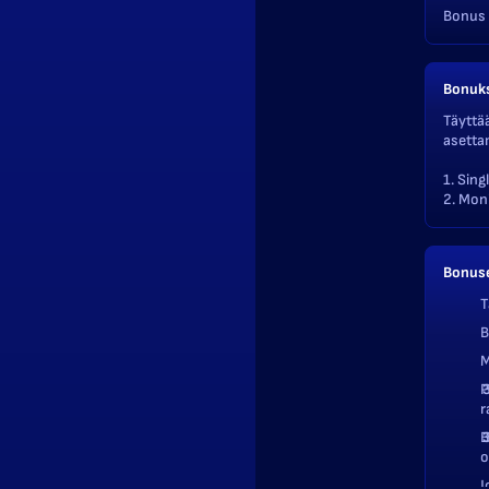
Bonus 
Bonuk
Täyttä
asetta
1.
Sing
2.
Moni
Bonus
T
B
M
P
r
B
o
J