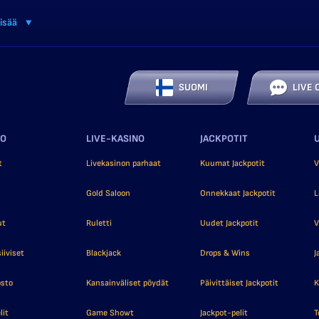
etellerillä tai Skrillillä tehdyt talletukset eivät ole mukana tässä kampanjass
4.1.
isää
ostopyyntö ennen bonuksen saamista tai muu aktiivinen nostopyyntö pe
4.2.
ierrätysvaatimukset: Pelaajien Saksasta, Norjasta ja Suomesta tulee ennen
5.
alletus ja bonus 5 kertaa. Pelaajien muista maista tulee kierrättää talletus
inglevedot min. kertoimella 2.00 ja yhdistelmävedot min. kertoimella 1.50 p
SUOMI
LIVE 
euraavanlaiset vedot eivät edistä kierrätystä: vedot, joihin on käytetty cash
6.
äteisbonuksella asetetut vedot, mitätöityneet vedot sekä panokset kasinolla,
aksimipanos, joka lasketaan mukaan kierrätykseen, on 50 EUR .
7.
NO
LIVE-KASINO
JACKPOTIT
ain ensimmäinen veto per tapahtuma lasketaan mukaan kierrätykseen.
8.
t
Livekasinon parhaat
Kuumat Jackpotit
V
ierrätysvaatimukset on täytettävä 30 päivän kuluessa pelaajan ensimmäise
9.
onuksesta saadut varat mitätöidään.
Gold Saloon
Onnekkaat Jackpotit
L
os meillä on syytä uskoa, että pelaajat ovat lyöneet vedon tai sarjan vetoja
10.
anssa), joka varmistaa bonuksesta taatun tuoton (tuloksesta riippumatta)
edon (vedot) ja periä takaisin kaikki voitot, jotka johtuivat tällaisista vedoist
ut
Ruletti
Uudet Jackpotit
V
leiset käyttöehdot pätevät.
11.
iiviset
Blackjack
Drops & Wins
J
sto
Kansainväliset pöydät
Päivittäiset Jackpotit
K
lit
Game Showt
Jackpot-pelit
T