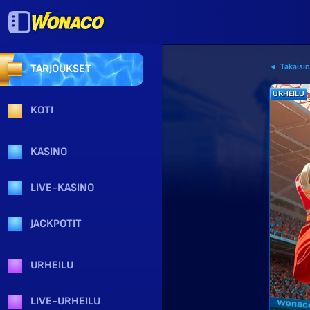
Takaisin
TARJOUKSET
URHEILU
KOTI
KASINO
LIVE-KASINO
JACKPOTIT
URHEILU
LIVE-URHEILU