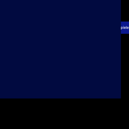
Jotain meni piele