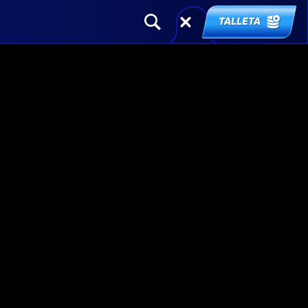
TALLETA