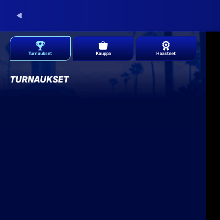
Turnaukset
Kauppa
Haasteet
TURNAUKSET