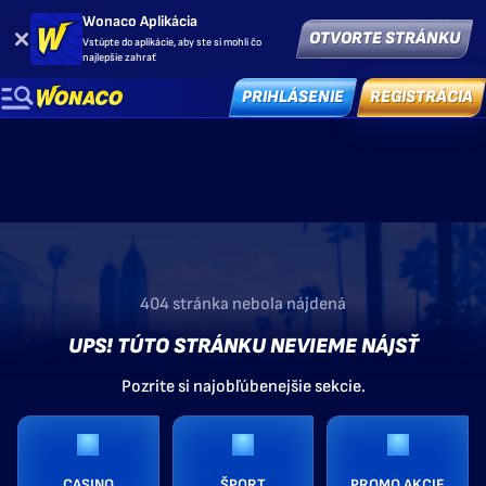
Wonaco Aplikácia
OTVORTE STRÁNKU
Vstúpte do aplikácie, aby ste si mohli čo
najlepšie zahrať
PRIHLÁSENIE
REGISTRÁCIA
404 stránka nebola nájdená
UPS! TÚTO STRÁNKU NEVIEME NÁJSŤ
Pozrite si najobľúbenejšie sekcie.
CASINO
ŠPORT
PROMO AKCIE