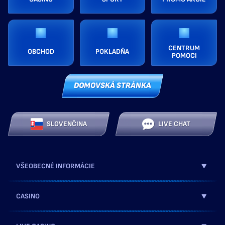
CENTRUM
OBCHOD
POKLADŇA
POMOCI
DOMOVSKÁ STRÁNKA
SLOVENČINA
LIVE CHAT
VŠEOBECNÉ INFORMÁCIE
CASINO