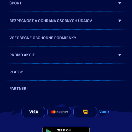
ŠPORT
BEZPEČNOSŤ A OCHRANA OSOBNÝCH ÚDAJOV
VŠEOBECNÉ OBCHODNÉ PODMIENKY
PROMO AKCIE
PLATBY
PARTNERI
Viac