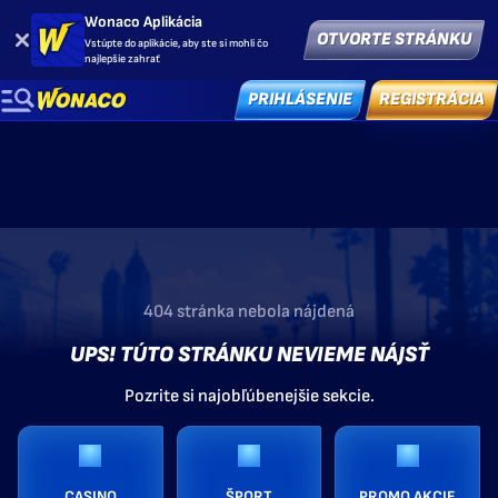
Wonaco Aplikácia
OTVORTE STRÁNKU
Vstúpte do aplikácie, aby ste si mohli čo
najlepšie zahrať
PRIHLÁSENIE
REGISTRÁCIA
404 stránka nebola nájdená
UPS! TÚTO STRÁNKU NEVIEME NÁJSŤ
Pozrite si najobľúbenejšie sekcie.
CASINO
ŠPORT
PROMO AKCIE