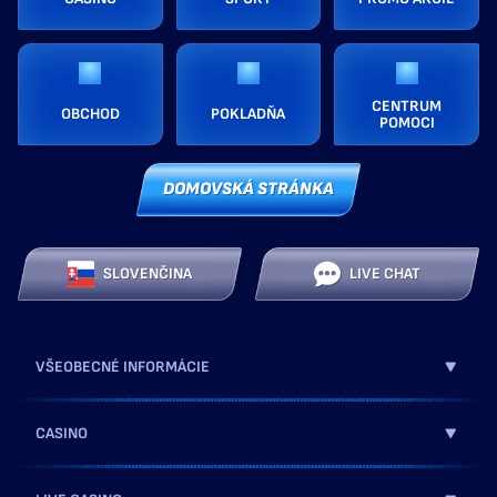
CENTRUM
OBCHOD
POKLADŇA
POMOCI
DOMOVSKÁ STRÁNKA
SLOVENČINA
LIVE CHAT
VŠEOBECNÉ INFORMÁCIE
CASINO