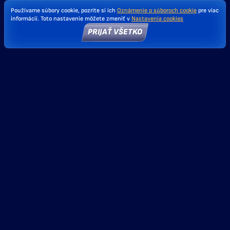
Používame súbory cookie, pozrite si ich
Oznámenie o súboroch cookie
pre viac
informácií. Toto nastavenie môžete zmeniť v
Nastavenia cookies
PRIJAŤ VŠETKO