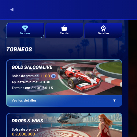
Torneos
Tienda
Desafíos
TORNEOS
CASINO
GOLD SALOON LIVE
1100
Bolsa de premios:
Apuesta mínima:
€ 0.30
Termina en:
3d 00:59:15
Vea los detalles
CASINO
DROPS & WINS
Bolsa de premios:
€ 2,000,000