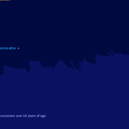
ostra altro
customers over 18 years of age.