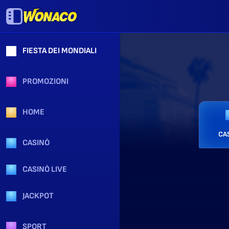
FIESTA DEI MONDIALI
PROMOZIONI
HOME
CA
CASINÒ
CASINÒ LIVE
JACKPOT
SPORT