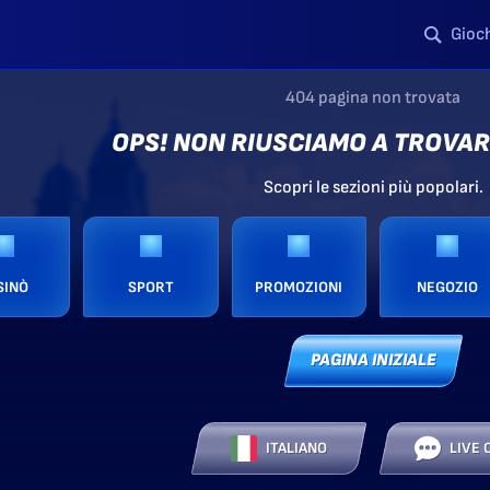
Gioch
404 pagina non trovata
OPS! NON RIUSCIAMO A TROVAR
Scopri le sezioni più popolari.
SINÒ
SPORT
PROMOZIONI
NEGOZIO
PAGINA INIZIALE
ITALIANO
LIVE 