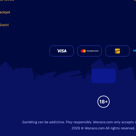
 Jackpot
Giochi
M
Gambling can be addictive. Play responsibly. Wonaco.com only accepts 
2026 © Wonaco.com All rights reserved.