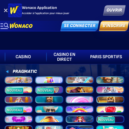
Wonaco Application
OUVRIR
Accéder à l'application pour mieux jouer
SE CONNECTER
S'INSCRIRE
CASINO EN
CASINO
PARIS SPORTIFS
DIRECT
PRAGMATIC
Gates of Olympus Super Scatter
Sugar Rush 1000
Gates of Olympus 1000
Big Bass Splash
NOUVEAU
Sweet Bonanza 1000
NOUVEAU
Big Bass Vegas Double Down Deluxe
Book of Fallen
Gates of Olympus
Fortune of Olympus
Big Bass Bonanza
Sweet Rush Bonanza
Big Bass Secrets of the Golden Lake
NOUVEAU
Sugar Rush Super Scatter
Bigger Bass Splash
Sweet Bonanza Super Scatter
Sweet Bonanza
Sugar Rush
Buffalo King Megaways
Madame Destiny Megaways
NOUVEAU
Big Bass Boxing Bonus Round