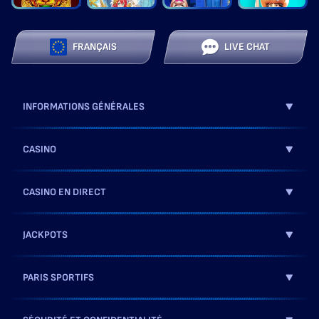
5 Lions Megaways
Starlight Princess 1000
The Dog House
Big Bass Splash 1000
FRANÇAIS
LIVE CHAT
INFORMATIONS GÉNÉRALES
CASINO
CASINO EN DIRECT
JACKPOTS
PARIS SPORTIFS