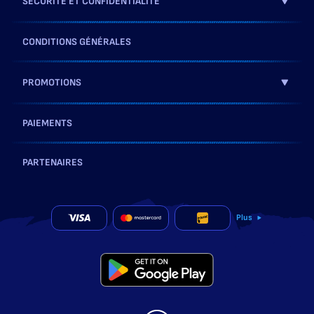
SÉCURITÉ ET CONFIDENTIALITÉ
CONDITIONS GÉNÉRALES
PROMOTIONS
PAIEMENTS
PARTENAIRES
Plus