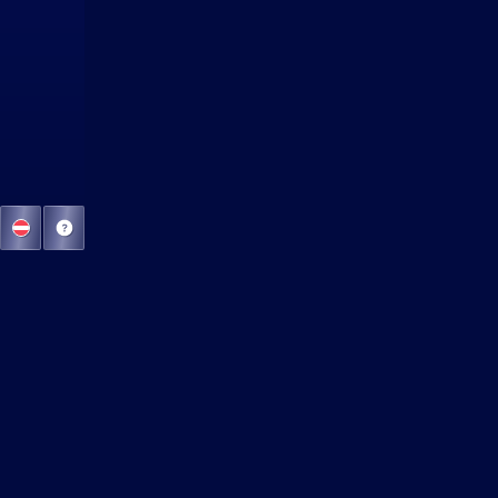
ALLGEMEINE INFOS
CASINO
Über uns
Top
Hilfezentrum
Neu