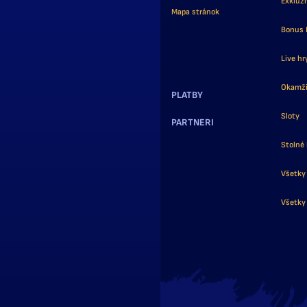
Exkluz
Mapa stránok
Bonus 
Live hr
Okamži
PLATBY
Sloty
PARTNERI
Stolné 
Všetky
Všetky