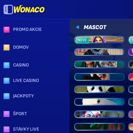
MASCOT
PROMO AKCIE
NOVÉ
Tessa Hunt and the Golden Sands
DOMOV
Riot
CASINO
Wild Spirit
Mermaids Bay
LIVE CASINO
Bamboo Bear
JACKPOTY
Northern Heat
ŠPORT
Evil Bet
Cl
Dragon's Nest
STÁVKY LIVE