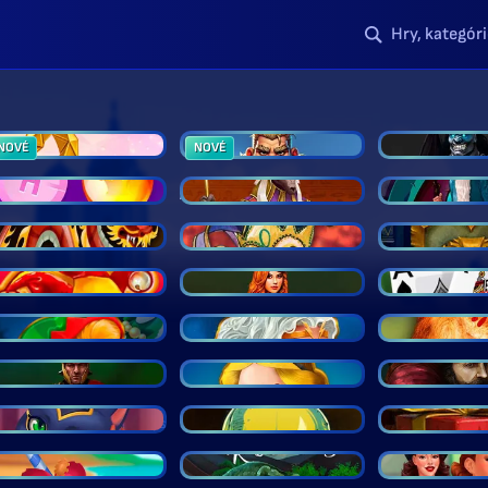
Hry, kategóri
NOVÉ
Origami Quest
Battle Loot: Hold and Win
NOVÉ
Hell Si
Purple Pills
Anksunamun: the Queen of Egypt
Merlin's 
The Tomb: Dragon Emperors Treasure
Venetian Magic
Gryphon's 
Fruit Vegas
CanCan Saloon
Blackja
Twin Fruits of Santa
Twin Fruits of Olympus
Lions Pr
Legioner
Fruit Monaco
Three Cor
eopatras Gems Rockways
The Rite
Merry scary 
Aloha Tiki Bar
Primal Bet Rockways
Pinup Do