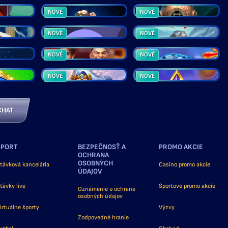
Train
NOVÉ
Rocket Chimp Jackpot
NOVÉ
Deepsea Riches
erer Deluxe
NOVÉ
Pin Plinko
NOVÉ
The Myth Deluxe
ilder
NOVÉ
Tessa Hunt and the Mission Monte Carlo
NOVÉ
Shining Wilds
ost
NOVÉ
Zeus: Titan Fury
NOVÉ
All Star Win x50
CHAT
ŠPORT
BEZPEČNOSŤ A
PROMO AKCIE
OCHRANA
OSOBNÝCH
távková kancelária
Casino promo akcie
ÚDAJOV
távky live
Športové promo akcie
Oznámenie o ochrane
osobných údajov
irtuálne športy
Výzvy
Zodpovedné hranie