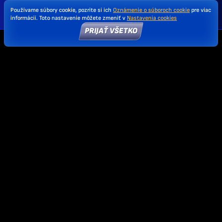
Používame súbory cookie, pozrite si ich
Oznámenie o súboroch cookie
pre viac
informácií. Toto nastavenie môžete zmeniť v
Nastavenia cookies
PRIJAŤ VŠETKO