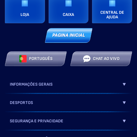
CENTRAL DE
LOJA
CAIXA
AJUDA
PAGINA INICIAL
PORTUGUÊS
CHAT AO VIVO
INFORMAÇÕES GERAIS
DESPORTOS
SEGURANÇA E PRIVACIDADE