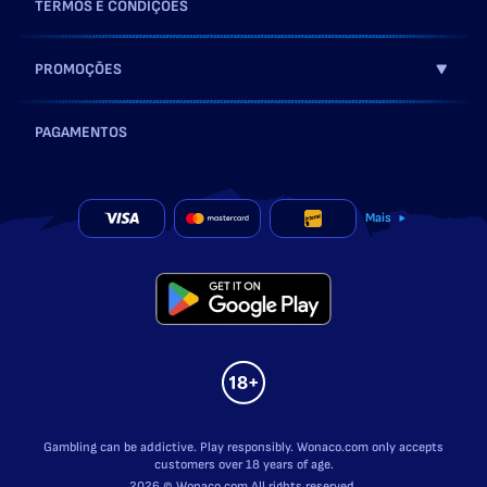
TERMOS E CONDIÇÕES
PROMOÇÕES
PAGAMENTOS
Mais
Gambling can be addictive. Play responsibly. Wonaco.com only accepts
customers over 18 years of age.
2026 © Wonaco.com All rights reserved.