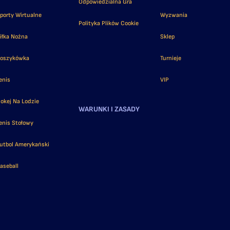
Odpowiedzialna Gra
porty Wirtualne
Wyzwania
Polityka Plików Cookie
iłka Nożna
Sklep
oszykówka
Turnieje
enis
VIP
okej Na Lodzie
WARUNKI I ZASADY
enis Stołowy
utbol Amerykański
aseball