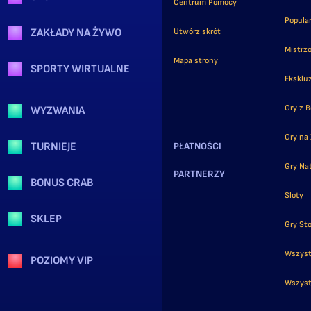
Centrum Pomocy
Popula
ZAKŁADY NA ŻYWO
Utwórz skrót
Mistrz
Mapa strony
SPORTY WIRTUALNE
Eksklu
Gry z 
WYZWANIA
Gry na
TURNIEJE
PŁATNOŚCI
Gry Na
PARTNERZY
BONUS CRAB
Sloty
SKLEP
Gry St
Wszyst
POZIOMY VIP
Wszyst