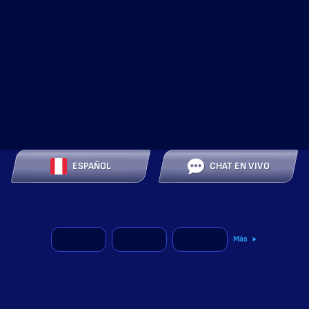
ESPAÑOL
CHAT EN VIVO
Más