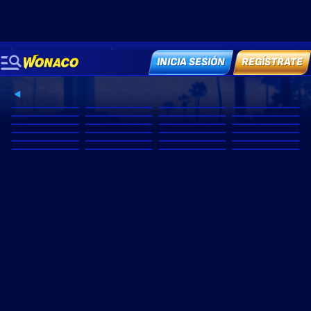
CASINO
CASINO EN VIVO
DEPORTES
INICIA SESIÓN
REGÍSTRATE