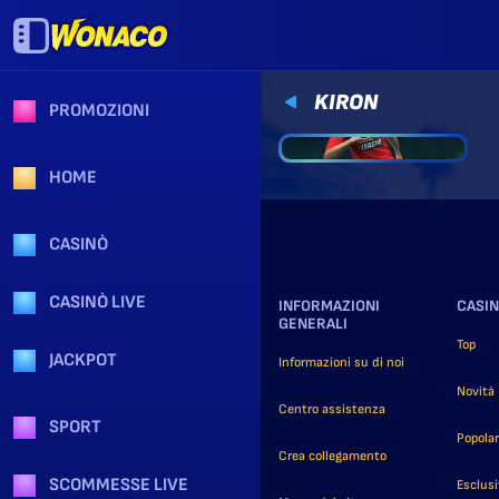
KIRON
PROMOZIONI
Kiron virtual sports
HOME
CASINÒ
CASINÒ LIVE
INFORMAZIONI
CASI
GENERALI
Top
JACKPOT
Informazioni su di noi
Novità
Centro assistenza
SPORT
Popolar
Crea collegamento
SCOMMESSE LIVE
Esclusi