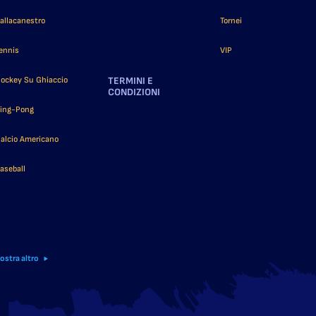
allacanestro
Tornei
ennis
VIP
ockey Su Ghiaccio
TERMINI E
CONDIZIONI
ing-Pong
alcio Americano
aseball
ostra altro