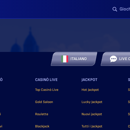
Gioch
ITALIANO
LIVE 
NÒ
CASINÒ LIVE
JACKPOT
Top Casinò Live
Hot Jackpot
S
Gold Saloon
Lucky Jackpot
S
i
Roulette
Nuovi jackpot
S
vi
Blackjack
Tutti i Jackpot
C