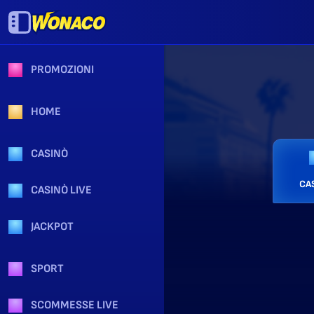
PROMOZIONI
HOME
CASINÒ
CA
CASINÒ LIVE
JACKPOT
SPORT
SCOMMESSE LIVE