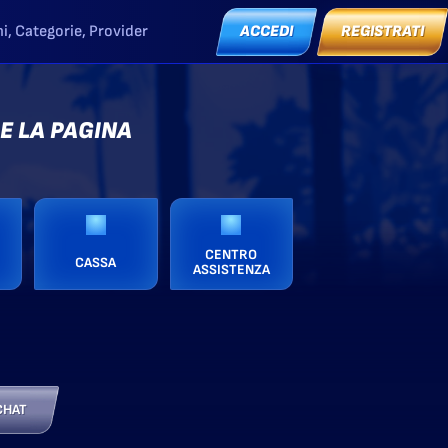
i, Categorie, Provider
ACCEDI
REGISTRATI
E LA PAGINA
CENTRO
CASSA
ASSISTENZA
CHAT