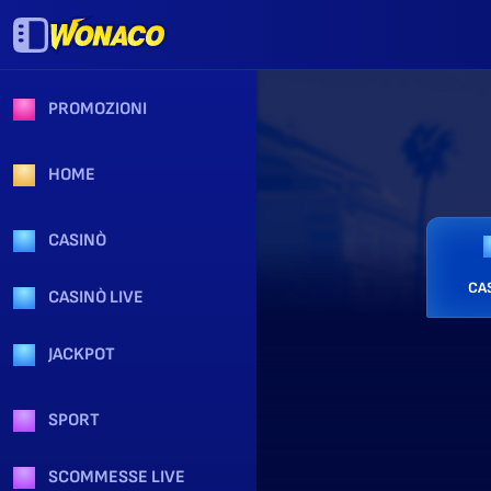
PROMOZIONI
HOME
CASINÒ
CA
CASINÒ LIVE
JACKPOT
SPORT
SCOMMESSE LIVE