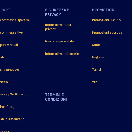
SPORT
SICUREZZA E
PROMOZIONI
PRIVACY
commesse sportive
Promozioni Casinò
Informativa sulla
privacy
commesse live
Promozioni sportive
Gioco responsabile
port virtuali
Sfide
Informativa sui cookie
alcio
Negozio
allacanestro
Tornei
ennis
VIP
ockey Su Ghiaccio
TERMINI E
CONDIZIONI
ing-Pong
alcio Americano
aseball