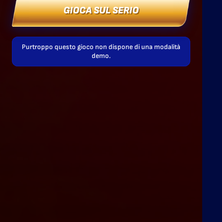
GIOCA SUL SERIO
Purtroppo questo gioco non dispone di una modalità
demo.