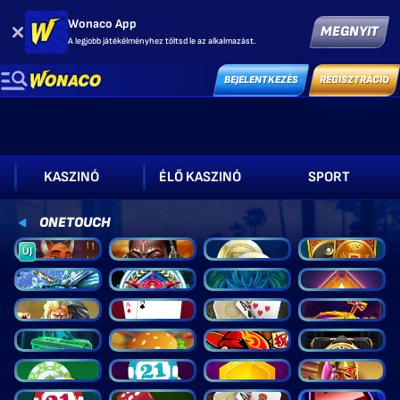
Wonaco App
MEGNYIT
A legjobb játékélményhez töltsd le az alkalmazást.
BEJELENTKEZÉS
REGISZTRÁCIÓ
KASZINÓ
ÉLŐ KASZINÓ
SPORT
ONETOUCH
ÚJ
Grand Hotel Royale
Traveling Treasures Africa
Russian Poker
Baccarat
Sea Treasure
Raiden Medal Burst
Stone Gaze
Bonus Track
God Hand
Baccarat No Commission
Teen Patti
Grand Heist Feature Buy
Neon 2077
Snack Blast
Fire Combo
Steam Vault
In Between Poker
Blackjack Classic Perfect Pairs
Keno Rush
Ryse of Rome