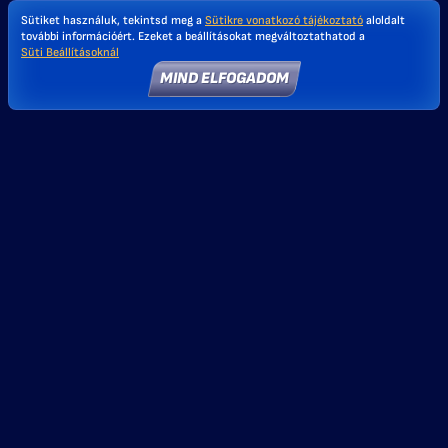
Sütiket használuk, tekintsd meg a
Sütikre vonatkozó tájékoztató
aloldalt
további információért. Ezeket a beállításokat megváltoztathatod a
Süti Beállításoknál
MIND ELFOGADOM