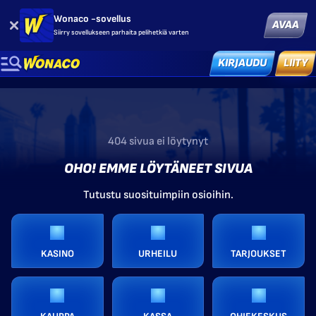
Wonaco -sovellus
AVAA
Siirry sovellukseen parhaita pelihetkiä varten
KIRJAUDU
LIITY
404 sivua ei löytynyt
OHO! EMME LÖYTÄNEET SIVUA
Tutustu suosituimpiin osioihin.
KASINO
URHEILU
TARJOUKSET