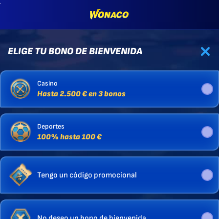
ELIGE TU BONO DE BIENVENIDA
Casino
Hasta 2.500 € en 3 bonos
Deportes
100% hasta 100 €
Tengo un código promocional
No deseo un bono de bienvenida