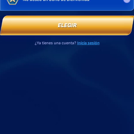
ELEGIR
¿Ya tienes una cuenta?
Inicia sesión