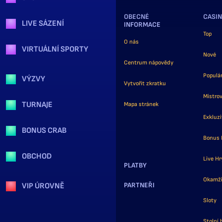
OBECNÉ
CASI
LIVE SÁZENÍ
INFORMACE
Top
O nás
VIRTUÁLNÍ SPORTY
Nové
Centrum nápovědy
Populár
VÝZVY
Vytvořit zkratku
Mistrov
TURNAJE
Mapa stránek
Exkluzi
BONUS CRAB
Bonus 
OBCHOD
Live Hr
PLATBY
Okamži
PARTNEŘI
VIP ÚROVNĚ
Sloty
Stolní 