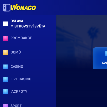
OSLAVA
MISTROVSTVÍ SVĚTA
PROMOAKCE
DOMŮ
CA
CASINO
LIVE CASINO
JACKPOTY
SPORT